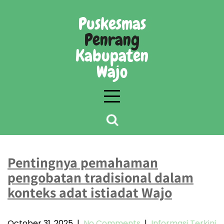
Skip
to
Puskesmas
content
Penrang
Kabupaten
Wajo
Month:
October 2025
Pentingnya pemahaman
pengobatan tradisional dalam
konteks adat istiadat Wajo
October 31, 2025
|
No Comments
|
Informasi Terkini