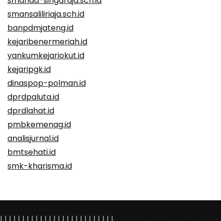
smanda-singaraja.sch.id
smansaliliriaja.sch.id
banpdmjateng.id
kejaribenermeriah.id
yankumkejariokut.id
kejaripgk.id
dinaspop-polman.id
dprdpaluta.id
dprdlahat.id
pmbkemenag.id
analisjurnal.id
bmtsehati.id
smk-kharisma.id
|
|
|
|
|
|
|
|
|
|
|
|
|
| |
|
|
|
|
|
|
|
|
|
|
|