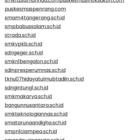
smkn2samarinda.com
puskesmaslhoksukon.com
puskesmaspenrang.com
smam4tangerang.sch.id
smpbabussalam.sch.id
strada.sch.id
smkypkb.sch.id
sdngeger.sch.id
smkn1bengalon.sch.id
sdinpresperumnas.sch.id
tknu07hidayatulmubtadiin.sch.id
sdngintung1.sch.id
smkmakarya.sch.id
bangunnusantara.sch.id
smkteknologiannas.sch.id
smatarunaandigha.sch.id
smpn1ciampea.sch.id