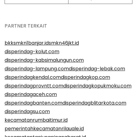
PARTNER TERKAIT
bkksmkn1banjar.id
smkn46jkt.id
disperindag-kolut.com
disperindag-kabsimalungun.com
disperindag-lampung.com
disperindag-lebak.com
disperindagkendal.com
disperindagkop.com
disperindagprovntt.com
disperindagkopukmoku.com
disperindagaceh.com
disperindagbanten.com
disperindagblitarkota.com
disperindagsu.com
kecamatanrumbaitimur.id
pemerintahkecamatanrilauale.id