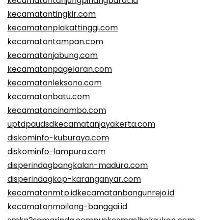
kecamatantanjungpinangbarat.id
kecamatantingkir.com
kecamatanplakattinggi.com
kecamatantampan.com
kecamatanjabung.com
kecamatanpagelaran.com
kecamatanleksono.com
kecamatanbatu.com
kecamatancinambo.com
uptdpaudsdkecamatanjayakerta.com
diskominfo-kuburaya.com
diskominfo-lampura.com
disperindagbangkalan-madura.com
disperindagkop-karanganyar.com
kecamatanmtp.id
kecamatanbangunrejo.id
kecamatanmoilong-banggai.id