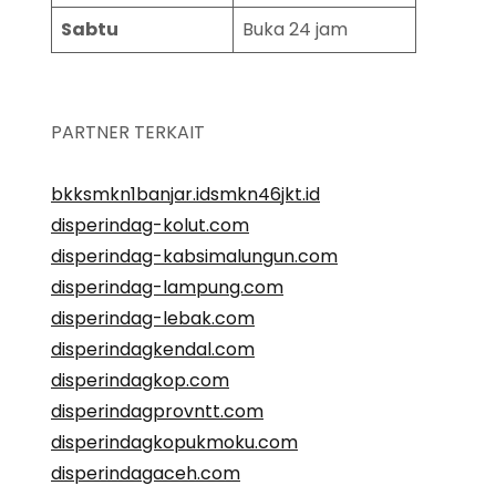
Sabtu
Buka 24 jam
PARTNER TERKAIT
bkksmkn1banjar.id
smkn46jkt.id
disperindag-kolut.com
disperindag-kabsimalungun.com
disperindag-lampung.com
disperindag-lebak.com
disperindagkendal.com
disperindagkop.com
disperindagprovntt.com
disperindagkopukmoku.com
disperindagaceh.com