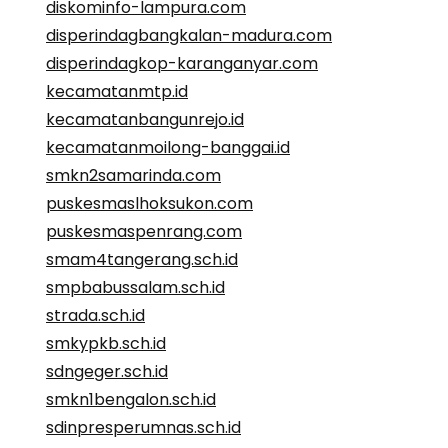
diskominfo-lampura.com
disperindagbangkalan-madura.com
disperindagkop-karanganyar.com
kecamatanmtp.id
kecamatanbangunrejo.id
kecamatanmoilong-banggai.id
smkn2samarinda.com
puskesmaslhoksukon.com
puskesmaspenrang.com
smam4tangerang.sch.id
smpbabussalam.sch.id
strada.sch.id
smkypkb.sch.id
sdngeger.sch.id
smkn1bengalon.sch.id
sdinpresperumnas.sch.id