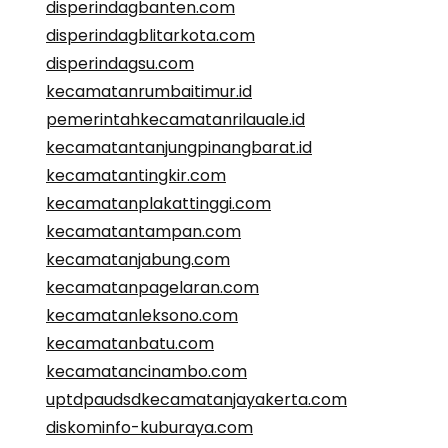
disperindagbanten.com
disperindagblitarkota.com
disperindagsu.com
kecamatanrumbaitimur.id
pemerintahkecamatanrilauale.id
kecamatantanjungpinangbarat.id
kecamatantingkir.com
kecamatanplakattinggi.com
kecamatantampan.com
kecamatanjabung.com
kecamatanpagelaran.com
kecamatanleksono.com
kecamatanbatu.com
kecamatancinambo.com
uptdpaudsdkecamatanjayakerta.com
diskominfo-kuburaya.com