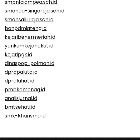
smpn1ciampea.sch.id
smanda-singaraja.sch.id
smansaliliriaja.sch.id
banpdmjateng.id
kejaribenermeriah.id
yankumkejariokut.id
kejaripgk.id
dinaspop-polman.id
dprdpaluta.id
dprdlahat.id
pmbkemenag.id
analisjurnal.id
bmtsehati.id
smk-kharisma.id