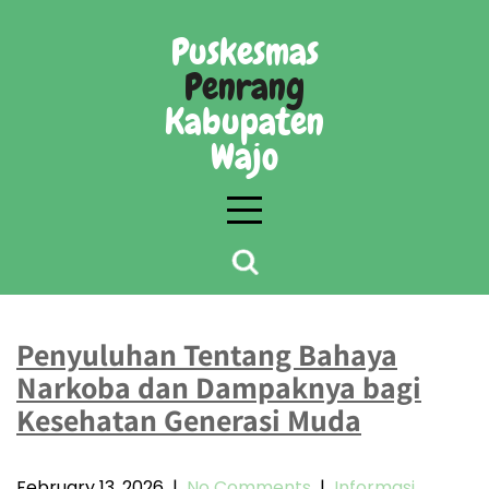
Skip
to
Puskesmas
content
Penrang
Kabupaten
Wajo
Day:
February 13, 2026
Penyuluhan Tentang Bahaya
Narkoba dan Dampaknya bagi
Kesehatan Generasi Muda
February 13, 2026
|
No Comments
|
Informasi