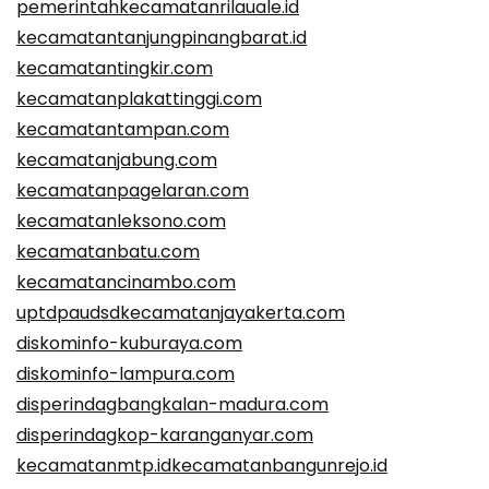
pemerintahkecamatanrilauale.id
kecamatantanjungpinangbarat.id
kecamatantingkir.com
kecamatanplakattinggi.com
kecamatantampan.com
kecamatanjabung.com
kecamatanpagelaran.com
kecamatanleksono.com
kecamatanbatu.com
kecamatancinambo.com
uptdpaudsdkecamatanjayakerta.com
diskominfo-kuburaya.com
diskominfo-lampura.com
disperindagbangkalan-madura.com
disperindagkop-karanganyar.com
kecamatanmtp.id
kecamatanbangunrejo.id