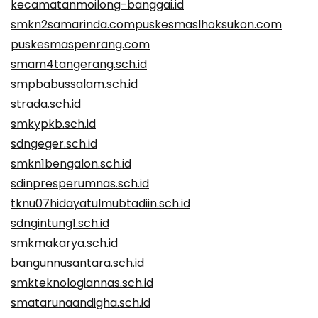
kecamatanmoilong-banggai.id
smkn2samarinda.com
puskesmaslhoksukon.com
puskesmaspenrang.com
smam4tangerang.sch.id
smpbabussalam.sch.id
strada.sch.id
smkypkb.sch.id
sdngeger.sch.id
smkn1bengalon.sch.id
sdinpresperumnas.sch.id
tknu07hidayatulmubtadiin.sch.id
sdngintung1.sch.id
smkmakarya.sch.id
bangunnusantara.sch.id
smkteknologiannas.sch.id
smatarunaandigha.sch.id