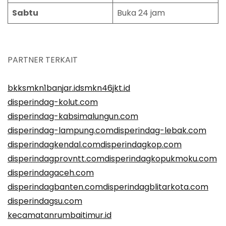
Sabtu
Buka 24 jam
PARTNER TERKAIT
bkksmkn1banjar.id
smkn46jkt.id
disperindag-kolut.com
disperindag-kabsimalungun.com
disperindag-lampung.com
disperindag-lebak.com
disperindagkendal.com
disperindagkop.com
disperindagprovntt.com
disperindagkopukmoku.com
disperindagaceh.com
disperindagbanten.com
disperindagblitarkota.com
disperindagsu.com
kecamatanrumbaitimur.id