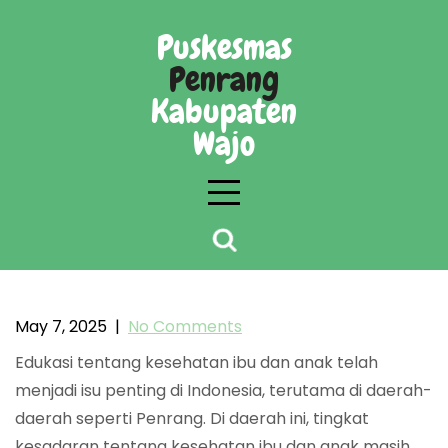
Skip
to
Puskesmas
content
Penrang
Kabupaten
Wajo
Edukasi Peran Dalam Kesehatan Ibu Dan
Anak (Kia) Anak-Anak Penrang
May 7, 2025
|
No Comments
Edukasi tentang kesehatan ibu dan anak telah
menjadi isu penting di Indonesia, terutama di daerah-
daerah seperti Penrang. Di daerah ini, tingkat
kesadaran tentang kesehatan ibu dan anak masih