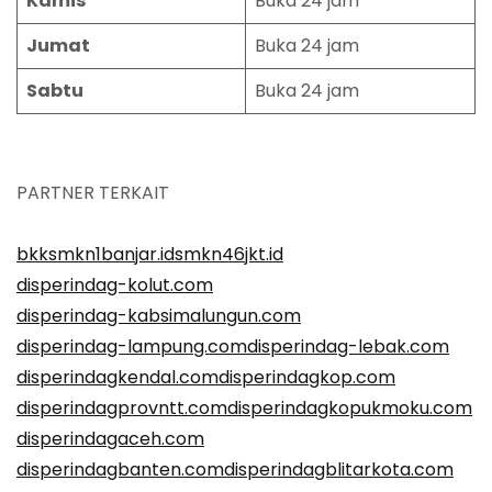
Kamis
Buka 24 jam
Jumat
Buka 24 jam
Sabtu
Buka 24 jam
PARTNER TERKAIT
bkksmkn1banjar.id
smkn46jkt.id
disperindag-kolut.com
disperindag-kabsimalungun.com
disperindag-lampung.com
disperindag-lebak.com
disperindagkendal.com
disperindagkop.com
disperindagprovntt.com
disperindagkopukmoku.com
disperindagaceh.com
disperindagbanten.com
disperindagblitarkota.com