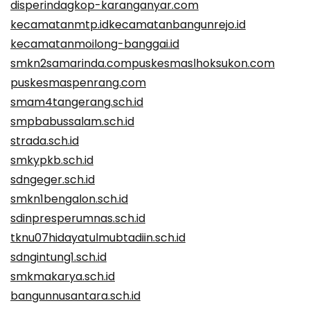
disperindagkop-karanganyar.com
kecamatanmtp.id
kecamatanbangunrejo.id
kecamatanmoilong-banggai.id
smkn2samarinda.com
puskesmaslhoksukon.com
puskesmaspenrang.com
smam4tangerang.sch.id
smpbabussalam.sch.id
strada.sch.id
smkypkb.sch.id
sdngeger.sch.id
smkn1bengalon.sch.id
sdinpresperumnas.sch.id
tknu07hidayatulmubtadiin.sch.id
sdngintung1.sch.id
smkmakarya.sch.id
bangunnusantara.sch.id