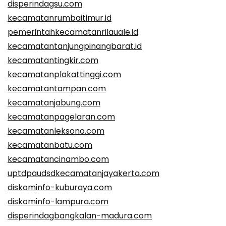
disperindagsu.com
kecamatanrumbaitimur.id
pemerintahkecamatanrilauale.id
kecamatantanjungpinangbarat.id
kecamatantingkir.com
kecamatanplakattinggi.com
kecamatantampan.com
kecamatanjabung.com
kecamatanpagelaran.com
kecamatanleksono.com
kecamatanbatu.com
kecamatancinambo.com
uptdpaudsdkecamatanjayakerta.com
diskominfo-kuburaya.com
diskominfo-lampura.com
disperindagbangkalan-madura.com