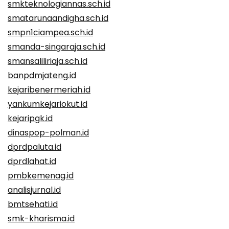
smkteknologiannas.sch.id
smatarunaandigha.sch.id
smpn1ciampea.sch.id
smanda-singaraja.sch.id
smansaliliriaja.sch.id
banpdmjateng.id
kejaribenermeriah.id
yankumkejariokut.id
kejaripgk.id
dinaspop-polman.id
dprdpaluta.id
dprdlahat.id
pmbkemenag.id
analisjurnal.id
bmtsehati.id
smk-kharisma.id