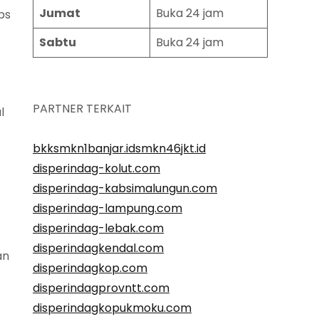
Jumat
Buka 24 jam
ps
Sabtu
Buka 24 jam
PARTNER TERKAIT
l
bkksmkn1banjar.id
smkn46jkt.id
disperindag-kolut.com
disperindag-kabsimalungun.com
disperindag-lampung.com
disperindag-lebak.com
disperindagkendal.com
an
disperindagkop.com
disperindagprovntt.com
disperindagkopukmoku.com