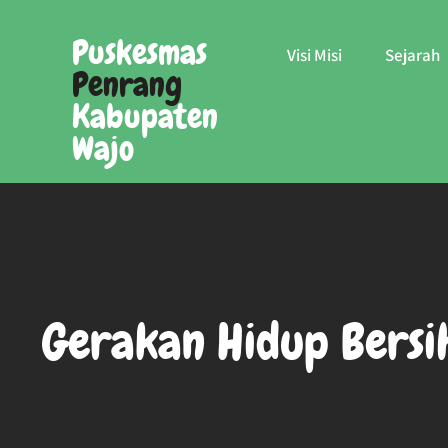
Skip
to
Puskesmas
Visi Misi
Sejarah
content
Penrang
Kabupaten
Wajo
Gerakan Hidup Bersi