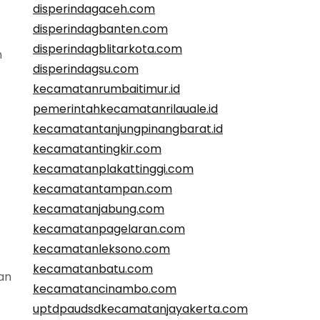
disperindagaceh.com
disperindagbanten.com
disperindagblitarkota.com
n
disperindagsu.com
kecamatanrumbaitimur.id
pemerintahkecamatanrilauale.id
kecamatantanjungpinangbarat.id
kecamatantingkir.com
kecamatanplakattinggi.com
kecamatantampan.com
kecamatanjabung.com
kecamatanpagelaran.com
kecamatanleksono.com
kecamatanbatu.com
an
kecamatancinambo.com
uptdpaudsdkecamatanjayakerta.com