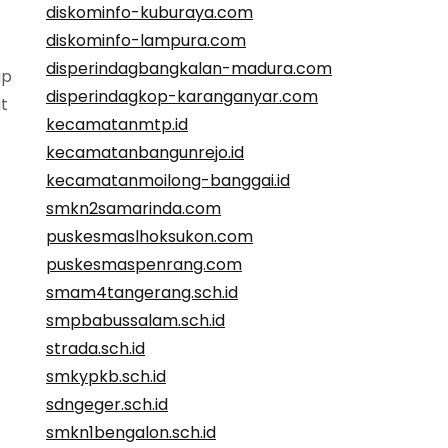
diskominfo-kuburaya.com
diskominfo-lampura.com
disperindagbangkalan-madura.com
ap
disperindagkop-karanganyar.com
t
kecamatanmtp.id
kecamatanbangunrejo.id
kecamatanmoilong-banggai.id
smkn2samarinda.com
puskesmaslhoksukon.com
puskesmaspenrang.com
smam4tangerang.sch.id
smpbabussalam.sch.id
strada.sch.id
smkypkb.sch.id
sdngeger.sch.id
smkn1bengalon.sch.id