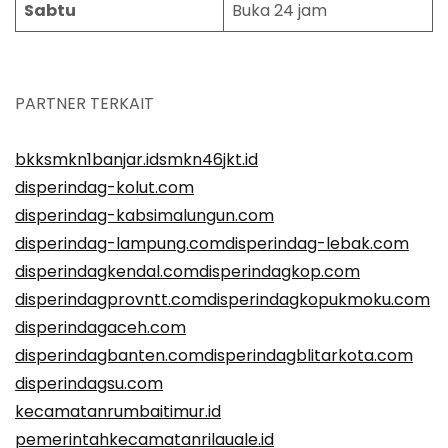
Sabtu
Buka 24 jam
PARTNER TERKAIT
bkksmkn1banjar.id
smkn46jkt.id
disperindag-kolut.com
disperindag-kabsimalungun.com
disperindag-lampung.com
disperindag-lebak.com
disperindagkendal.com
disperindagkop.com
disperindagprovntt.com
disperindagkopukmoku.com
disperindagaceh.com
disperindagbanten.com
disperindagblitarkota.com
disperindagsu.com
kecamatanrumbaitimur.id
pemerintahkecamatanrilauale.id