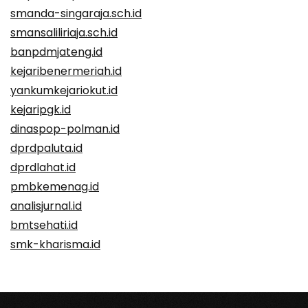
smanda-singaraja.sch.id
smansaliliriaja.sch.id
banpdmjateng.id
kejaribenermeriah.id
yankumkejariokut.id
kejaripgk.id
dinaspop-polman.id
dprdpaluta.id
dprdlahat.id
pmbkemenag.id
analisjurnal.id
bmtsehati.id
smk-kharisma.id