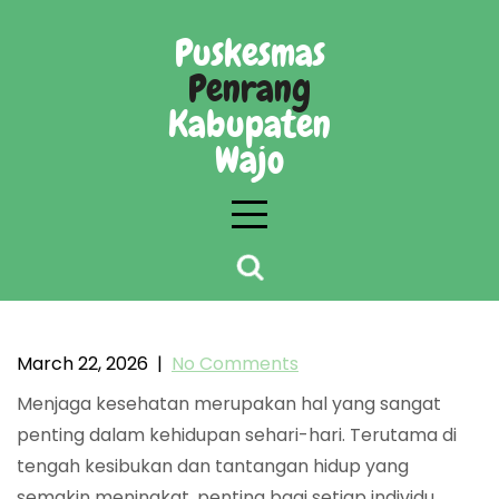
Skip
to
Puskesmas
content
Penrang
Kabupaten
Wajo
Kegiatan Pemeriksaan Kesehatan Massal
untuk Warga Kecamatan Penrang
March 22, 2026
|
No Comments
Menjaga kesehatan merupakan hal yang sangat
penting dalam kehidupan sehari-hari. Terutama di
tengah kesibukan dan tantangan hidup yang
semakin meningkat, penting bagi setiap individu