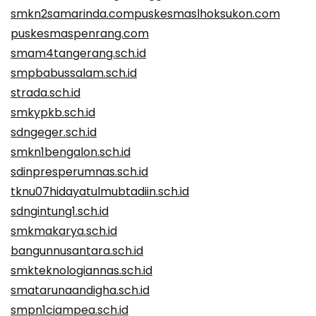
smkn2samarinda.com
puskesmaslhoksukon.com
puskesmaspenrang.com
smam4tangerang.sch.id
smpbabussalam.sch.id
strada.sch.id
smkypkb.sch.id
sdngeger.sch.id
smkn1bengalon.sch.id
sdinpresperumnas.sch.id
tknu07hidayatulmubtadiin.sch.id
sdngintung1.sch.id
smkmakarya.sch.id
bangunnusantara.sch.id
smkteknologiannas.sch.id
smatarunaandigha.sch.id
smpn1ciampea.sch.id