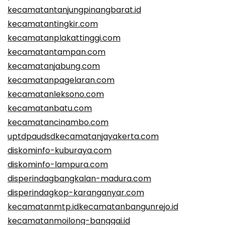
kecamatantanjungpinangbarat.id
kecamatantingkir.com
kecamatanplakattinggi.com
kecamatantampan.com
kecamatanjabung.com
kecamatanpagelaran.com
kecamatanleksono.com
kecamatanbatu.com
kecamatancinambo.com
uptdpaudsdkecamatanjayakerta.com
diskominfo-kuburaya.com
diskominfo-lampura.com
disperindagbangkalan-madura.com
disperindagkop-karanganyar.com
kecamatanmtp.id
kecamatanbangunrejo.id
kecamatanmoilong-banggai.id