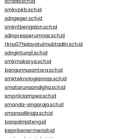
strada.sch.id
smkypkb.sch.id
sdngeger.sch.id
smkn1bengalon.sch.id
sdinpresperumnas.sch.id
tknu07hidayatulmubtadiin.sch.id
sdngintung1.sch.id
smkmakarya.sch.id
bangunnusantara.sch.id
smkteknologiannas.sch.id
smatarunaandigha.sch.id
smpn1ciampea.sch.id
smanda-singaraja.sch.id
smansaliliriaja.sch.id
banpdmjateng.id
kejaribenermeriah.id