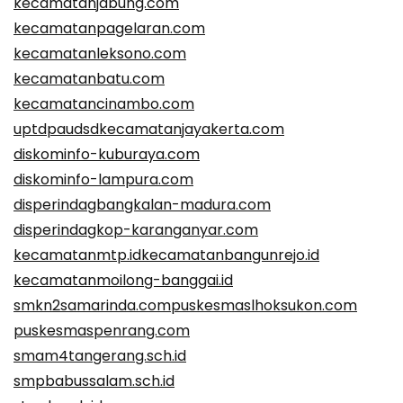
kecamatanjabung.com
kecamatanpagelaran.com
kecamatanleksono.com
kecamatanbatu.com
kecamatancinambo.com
uptdpaudsdkecamatanjayakerta.com
diskominfo-kuburaya.com
diskominfo-lampura.com
disperindagbangkalan-madura.com
disperindagkop-karanganyar.com
kecamatanmtp.id
kecamatanbangunrejo.id
kecamatanmoilong-banggai.id
smkn2samarinda.com
puskesmaslhoksukon.com
puskesmaspenrang.com
smam4tangerang.sch.id
smpbabussalam.sch.id