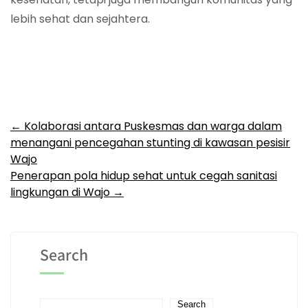
lebih sehat dan sejahtera.
Post
←
Kolaborasi antara Puskesmas dan warga dalam
menangani pencegahan stunting di kawasan pesisir
navigation
Wajo
Penerapan pola hidup sehat untuk cegah sanitasi
lingkungan di Wajo
→
Search
Search