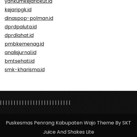
yankumkejariokut.id
kejaripgk.id
dinaspop-polman.id
dprdpaluta.id
dprdlahat.id
pmbkemenag.id
analisjurnal.id
bmtsehati.id
smk-kharisma.id
|
|
|
|
|
|
|
|
|
|
|
|
|
| |
|
|
|
|
|
|
|
|
|
|
|
Puskesmas Penrang Kabupaten Wajo Theme By SKT
Juice And Shakes Lite