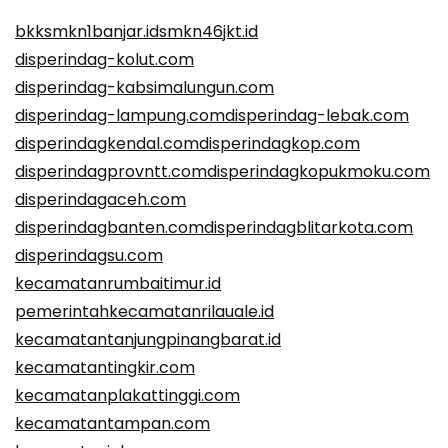
bkksmkn1banjar.id
smkn46jkt.id
disperindag-kolut.com
disperindag-kabsimalungun.com
disperindag-lampung.com
disperindag-lebak.com
disperindagkendal.com
disperindagkop.com
disperindagprovntt.com
disperindagkopukmoku.com
disperindagaceh.com
disperindagbanten.com
disperindagblitarkota.com
disperindagsu.com
kecamatanrumbaitimur.id
pemerintahkecamatanrilauale.id
kecamatantanjungpinangbarat.id
kecamatantingkir.com
kecamatanplakattinggi.com
kecamatantampan.com