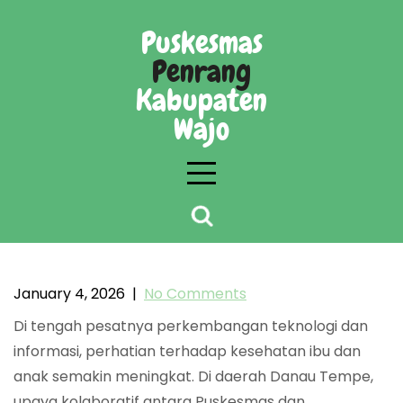
Skip
to
Puskesmas
content
Penrang
Kabupaten
Wajo
Kolaborasi antara Puskesmas dan warga
dalam menangani kesehatan ibu dan anak di
January 4, 2026
|
No Comments
masyarakat Danau Tempe
Di tengah pesatnya perkembangan teknologi dan
informasi, perhatian terhadap kesehatan ibu dan
anak semakin meningkat. Di daerah Danau Tempe,
upaya kolaboratif antara Puskesmas dan