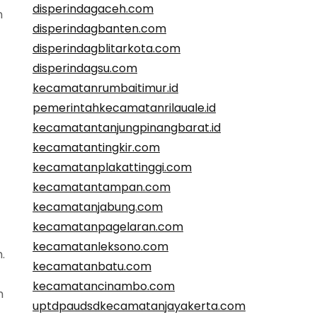
disperindagaceh.com
n
disperindagbanten.com
disperindagblitarkota.com
disperindagsu.com
kecamatanrumbaitimur.id
pemerintahkecamatanrilauale.id
kecamatantanjungpinangbarat.id
kecamatantingkir.com
kecamatanplakattinggi.com
kecamatantampan.com
kecamatanjabung.com
kecamatanpagelaran.com
kecamatanleksono.com
.
kecamatanbatu.com
kecamatancinambo.com
m
uptdpaudsdkecamatanjayakerta.com