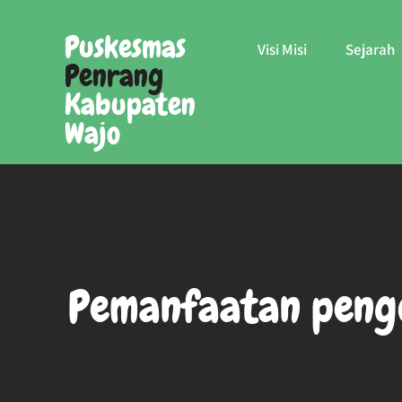
Skip
to
Puskesmas
Visi Misi
Sejarah
content
Penrang
Kabupaten
Wajo
Pemanfaatan pengob