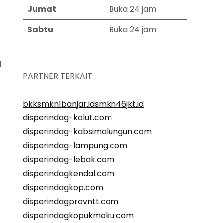
Jumat
Buka 24 jam
Sabtu
Buka 24 jam
l
PARTNER TERKAIT
bkksmkn1banjar.id
smkn46jkt.id
disperindag-kolut.com
disperindag-kabsimalungun.com
disperindag-lampung.com
disperindag-lebak.com
disperindagkendal.com
disperindagkop.com
disperindagprovntt.com
disperindagkopukmoku.com