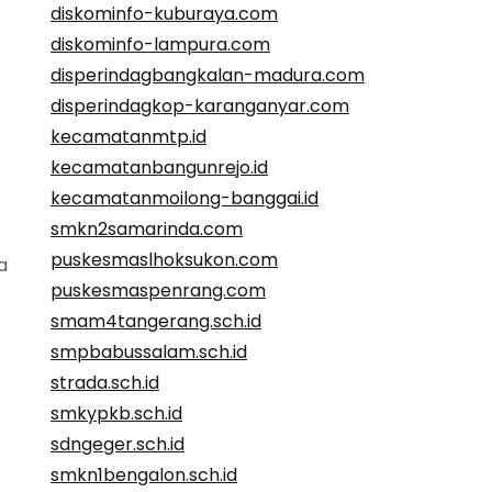
diskominfo-kuburaya.com
diskominfo-lampura.com
disperindagbangkalan-madura.com
disperindagkop-karanganyar.com
kecamatanmtp.id
kecamatanbangunrejo.id
kecamatanmoilong-banggai.id
smkn2samarinda.com
puskesmaslhoksukon.com
a
puskesmaspenrang.com
smam4tangerang.sch.id
smpbabussalam.sch.id
strada.sch.id
smkypkb.sch.id
sdngeger.sch.id
smkn1bengalon.sch.id