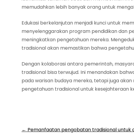
memudahkan lebih banyak orang untuk mengak
Edukasi berkelanjutan menjadi kunci untuk me
menyelenggarakan program pendidikan dan pela
meningkatkan pengetahuan mereka. Mengeduka
tradisional akan memastikan bahwa pengetahua
Dengan kolaborasi antara pemerintah, masyarak
tradisional bisa terwujud. Ini menandakan bahw
pada warisan budaya mereka, tetapi juga akan
pengetahuan tradisional untuk kesejahteraan k
Post
←
Pemanfaatan pengobatan tradisional untuk a