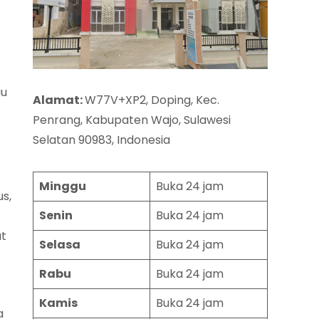
au
Alamat:
W77V+XP2, Doping, Kec.
Penrang, Kabupaten Wajo, Sulawesi
Selatan 90983, Indonesia
Minggu
Buka 24 jam
s,
Senin
Buka 24 jam
at
Selasa
Buka 24 jam
Rabu
Buka 24 jam
Kamis
Buka 24 jam
a