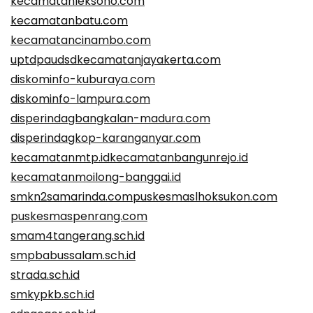
kecamatanleksono.com
kecamatanbatu.com
kecamatancinambo.com
uptdpaudsdkecamatanjayakerta.com
diskominfo-kuburaya.com
diskominfo-lampura.com
disperindagbangkalan-madura.com
disperindagkop-karanganyar.com
kecamatanmtp.id
kecamatanbangunrejo.id
kecamatanmoilong-banggai.id
smkn2samarinda.com
puskesmaslhoksukon.com
puskesmaspenrang.com
smam4tangerang.sch.id
smpbabussalam.sch.id
strada.sch.id
smkypkb.sch.id