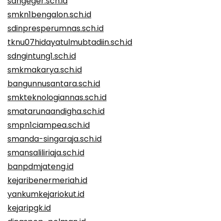
sdngeger.sch.id
smkn1bengalon.sch.id
sdinpresperumnas.sch.id
tknu07hidayatulmubtadiin.sch.id
sdngintung1.sch.id
smkmakarya.sch.id
bangunnusantara.sch.id
smkteknologiannas.sch.id
smatarunaandigha.sch.id
smpn1ciampea.sch.id
smanda-singaraja.sch.id
smansaliliriaja.sch.id
banpdmjateng.id
kejaribenermeriah.id
yankumkejariokut.id
kejaripgk.id