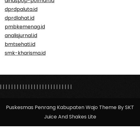
dinaspop-polman.id
dprdpaluta.id
dprdlahat.id
pmbkemenag.id
analisjurnal.id
bmtsehati.id
smk-kharisma.id
|
|
|
|
|
|
|
|
|
|
|
|
|
| |
|
|
|
|
|
|
|
|
|
|
|
Puskesmas Penrang Kabupaten Wajo Theme By SKT
Juice And Shakes Lite