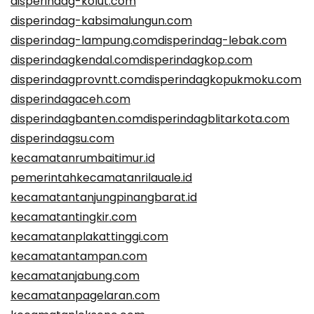
disperindag-kolut.com
disperindag-kabsimalungun.com
disperindag-lampung.com
disperindag-lebak.com
disperindagkendal.com
disperindagkop.com
disperindagprovntt.com
disperindagkopukmoku.com
disperindagaceh.com
disperindagbanten.com
disperindagblitarkota.com
disperindagsu.com
kecamatanrumbaitimur.id
pemerintahkecamatanrilauale.id
kecamatantanjungpinangbarat.id
kecamatantingkir.com
kecamatanplakattinggi.com
kecamatantampan.com
kecamatanjabung.com
kecamatanpagelaran.com