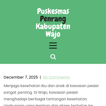
Skip
to
Puskesmas
content
Penrang
Kabupaten
Wajo
Penerapan pola hidup sehat untuk cegah
kesehatan ibu dan anak di kawasan pesisir
December 7, 2025
|
No Comments
Wajo
Menjaga kesehatan ibu dan anak di kawasan pesisir
sangat penting. Di Wajo, kawasan pesisir
menghadapi berbagai tantangan kesehatan.
Lingkungan yang lembap dan akses terbatas ke