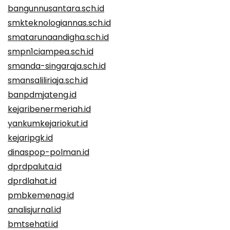
bangunnusantara.sch.id
smkteknologiannas.sch.id
smatarunaandigha.sch.id
smpn1ciampea.sch.id
smanda-singaraja.sch.id
smansaliliriaja.sch.id
banpdmjateng.id
kejaribenermeriah.id
yankumkejariokut.id
kejaripgk.id
dinaspop-polman.id
dprdpaluta.id
dprdlahat.id
pmbkemenag.id
analisjurnal.id
bmtsehati.id