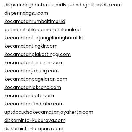
disperindagbanten.com
disperindagblitarkota.com
disperindagsu.com
kecamatanrumbaitimur.id
pemerintahkecamatanrilauale.id
kecamatantanjungpinangbarat.id
kecamatantingkir.com
kecamatanplakattinggi.com
kecamatantampan.com
kecamatanjabung.com
kecamatanpagelaran.com
kecamatanleksono.com
kecamatanbatu.com
kecamatancinambo.com
uptdpaudsdkecamatanjayakerta.com
diskominfo-kuburaya.com
diskominfo-lampura.com