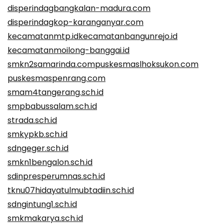
disperindagbangkalan-madura.com
disperindagkop-karanganyar.com
kecamatanmtp.id
kecamatanbangunrejo.id
kecamatanmoilong-banggai.id
smkn2samarinda.com
puskesmaslhoksukon.com
puskesmaspenrang.com
smam4tangerang.sch.id
smpbabussalam.sch.id
strada.sch.id
smkypkb.sch.id
sdngeger.sch.id
smkn1bengalon.sch.id
sdinpresperumnas.sch.id
tknu07hidayatulmubtadiin.sch.id
sdngintung1.sch.id
smkmakarya.sch.id