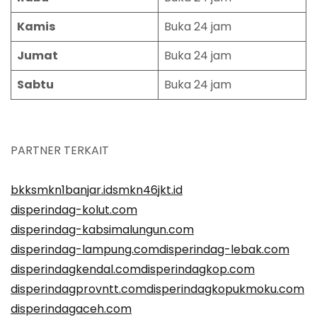
Kamis
Buka 24 jam
Jumat
Buka 24 jam
Sabtu
Buka 24 jam
PARTNER TERKAIT
bkksmkn1banjar.id
smkn46jkt.id
disperindag-kolut.com
disperindag-kabsimalungun.com
disperindag-lampung.com
disperindag-lebak.com
disperindagkendal.com
disperindagkop.com
disperindagprovntt.com
disperindagkopukmoku.com
disperindagaceh.com