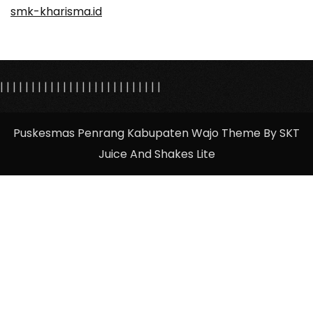
smk-kharisma.id
|
|
|
|
|
|
|
|
|
|
|
|
|
| |
|
|
|
|
|
|
|
|
|
|
|
Puskesmas Penrang Kabupaten Wajo Theme By SKT
Juice And Shakes Lite