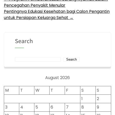
Post
Pencegahan Penyakit Menular
navigation
Pentingnya Edukasi Kesehatan bagi Calon Pengantin
untuk Persiapan Keluarga Sehat
→
Search
Search
August 2026
M
T
W
T
F
S
S
1
2
3
4
5
6
7
8
9