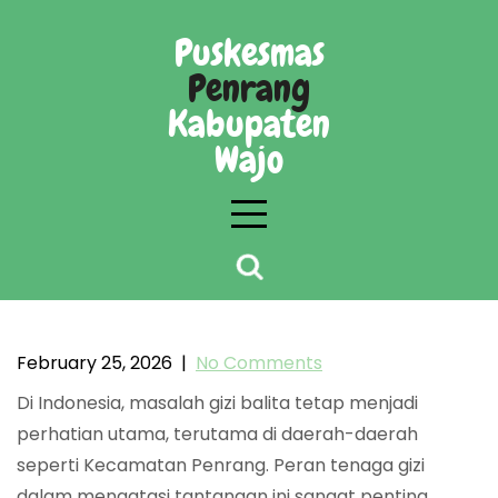
Skip
to
Puskesmas
content
Penrang
Kabupaten
Wajo
Peran Tenaga Gizi dalam Pemantauan Status
Nutrisi Balita di Kecamatan Penrang
February 25, 2026
|
No Comments
Di Indonesia, masalah gizi balita tetap menjadi
perhatian utama, terutama di daerah-daerah
seperti Kecamatan Penrang. Peran tenaga gizi
dalam mengatasi tantangan ini sangat penting.