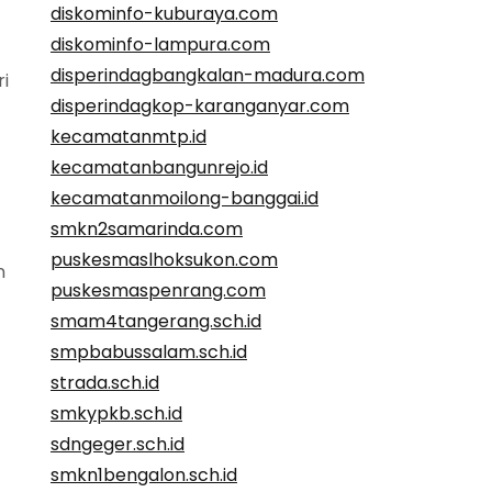
diskominfo-kuburaya.com
diskominfo-lampura.com
disperindagbangkalan-madura.com
i
disperindagkop-karanganyar.com
kecamatanmtp.id
kecamatanbangunrejo.id
kecamatanmoilong-banggai.id
smkn2samarinda.com
puskesmaslhoksukon.com
n
puskesmaspenrang.com
smam4tangerang.sch.id
smpbabussalam.sch.id
strada.sch.id
smkypkb.sch.id
sdngeger.sch.id
smkn1bengalon.sch.id