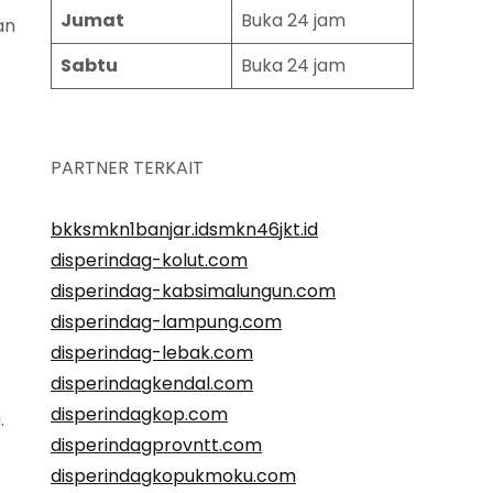
Jumat
Buka 24 jam
an
Sabtu
Buka 24 jam
PARTNER TERKAIT
bkksmkn1banjar.id
smkn46jkt.id
disperindag-kolut.com
disperindag-kabsimalungun.com
disperindag-lampung.com
disperindag-lebak.com
disperindagkendal.com
disperindagkop.com
.
disperindagprovntt.com
disperindagkopukmoku.com