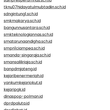
sdinpresperumnas.sch.id
tknu07hidayatulmubtadiin.sch.id
sdngintung1.sch.id
smkmakarya.sch.id
bangunnusantara.sch.id
smkteknologiannas.sch.id
smatarunaandigha.sch.id
smpn1ciampea.sch.id
smanda-singaraja.sch.id
smansaliliriaja.sch.id
banpdmjateng.id
kejaribenermeriah.id
yankumkejariokut.id
kejaripgk.id
dinaspop-polman.id
dprdpaluta.id