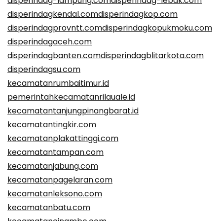
disperindag-lampung.com
disperindag-lebak.com
disperindagkendal.com
disperindagkop.com
disperindagprovntt.com
disperindagkopukmoku.com
disperindagaceh.com
disperindagbanten.com
disperindagblitarkota.com
disperindagsu.com
kecamatanrumbaitimur.id
pemerintahkecamatanrilauale.id
kecamatantanjungpinangbarat.id
kecamatantingkir.com
kecamatanplakattinggi.com
kecamatantampan.com
kecamatanjabung.com
kecamatanpagelaran.com
kecamatanleksono.com
kecamatanbatu.com