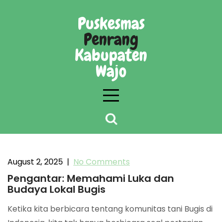
Skip
to
Puskesmas
content
Penrang
Kabupaten
Wajo
Strategi meningkatkan perawatan luka
berbasis budaya lokal di komunitas tani Bugis
August 2, 2025
|
No Comments
Pengantar: Memahami Luka dan
Budaya Lokal Bugis
Ketika kita berbicara tentang komunitas tani Bugis di