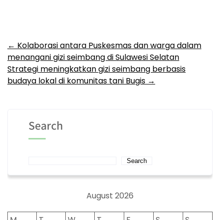
Post
←
Kolaborasi antara Puskesmas dan warga dalam
menangani gizi seimbang di Sulawesi Selatan
navigation
Strategi meningkatkan gizi seimbang berbasis
budaya lokal di komunitas tani Bugis
→
Search
Search
August 2026
M
T
W
T
F
S
S