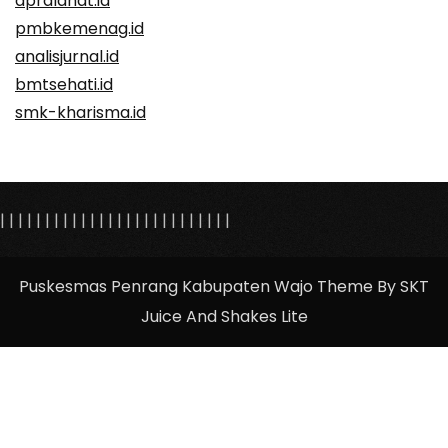
dprdlahat.id
pmbkemenag.id
analisjurnal.id
bmtsehati.id
smk-kharisma.id
|
|
|
|
|
|
|
|
|
|
|
|
|
| |
|
|
|
|
|
|
|
|
|
|
|
Puskesmas Penrang Kabupaten Wajo Theme By SKT
Juice And Shakes Lite