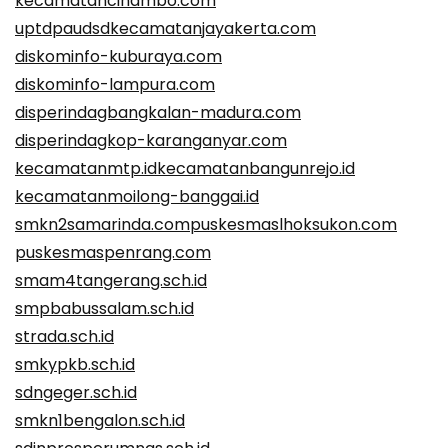
kecamatancinambo.com
uptdpaudsdkecamatanjayakerta.com
diskominfo-kuburaya.com
diskominfo-lampura.com
disperindagbangkalan-madura.com
disperindagkop-karanganyar.com
kecamatanmtp.id
kecamatanbangunrejo.id
kecamatanmoilong-banggai.id
smkn2samarinda.com
puskesmaslhoksukon.com
puskesmaspenrang.com
smam4tangerang.sch.id
smpbabussalam.sch.id
strada.sch.id
smkypkb.sch.id
sdngeger.sch.id
smkn1bengalon.sch.id