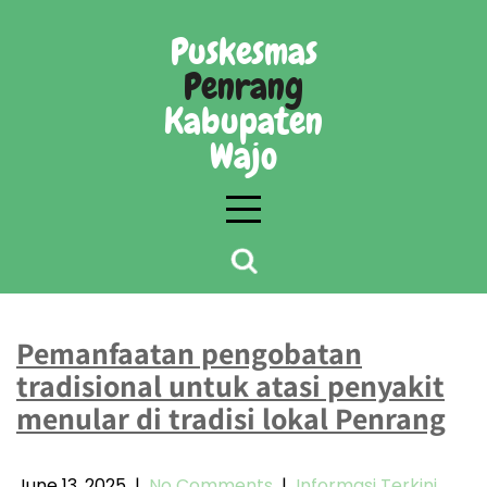
Skip
to
Puskesmas
content
Penrang
Kabupaten
Wajo
Day:
June 13, 2025
Pemanfaatan pengobatan
tradisional untuk atasi penyakit
menular di tradisi lokal Penrang
June 13, 2025
|
No Comments
|
Informasi Terkini