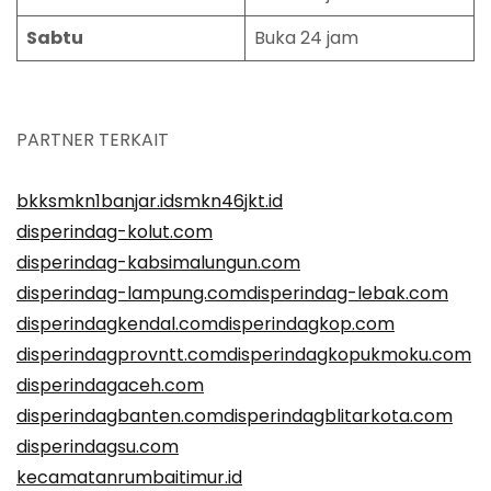
Sabtu
Buka 24 jam
PARTNER TERKAIT
bkksmkn1banjar.id
smkn46jkt.id
disperindag-kolut.com
disperindag-kabsimalungun.com
disperindag-lampung.com
disperindag-lebak.com
disperindagkendal.com
disperindagkop.com
disperindagprovntt.com
disperindagkopukmoku.com
disperindagaceh.com
disperindagbanten.com
disperindagblitarkota.com
disperindagsu.com
kecamatanrumbaitimur.id