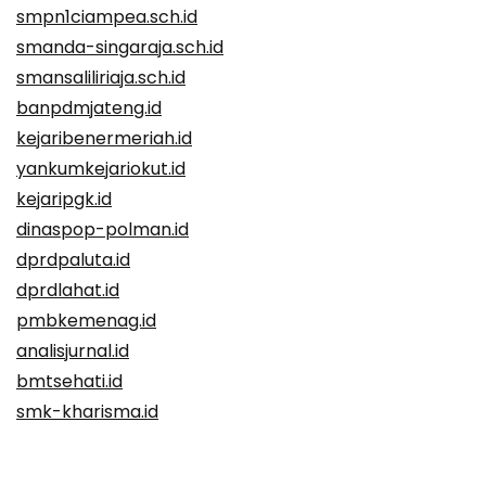
smpn1ciampea.sch.id
smanda-singaraja.sch.id
smansaliliriaja.sch.id
banpdmjateng.id
kejaribenermeriah.id
yankumkejariokut.id
kejaripgk.id
dinaspop-polman.id
dprdpaluta.id
dprdlahat.id
pmbkemenag.id
analisjurnal.id
bmtsehati.id
smk-kharisma.id