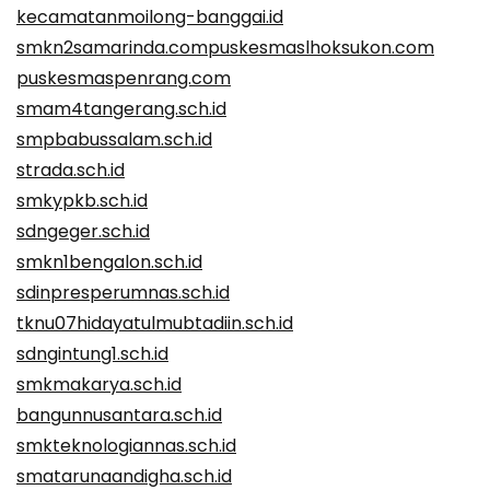
kecamatanmoilong-banggai.id
smkn2samarinda.com
puskesmaslhoksukon.com
puskesmaspenrang.com
smam4tangerang.sch.id
smpbabussalam.sch.id
strada.sch.id
smkypkb.sch.id
sdngeger.sch.id
smkn1bengalon.sch.id
sdinpresperumnas.sch.id
tknu07hidayatulmubtadiin.sch.id
sdngintung1.sch.id
smkmakarya.sch.id
bangunnusantara.sch.id
smkteknologiannas.sch.id
smatarunaandigha.sch.id