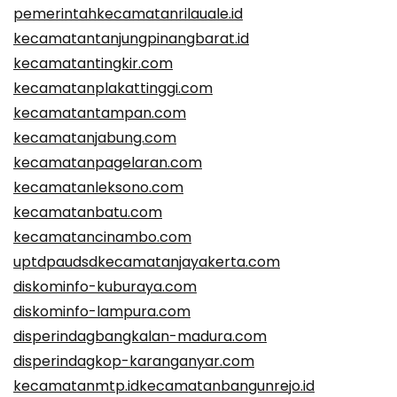
pemerintahkecamatanrilauale.id
kecamatantanjungpinangbarat.id
kecamatantingkir.com
kecamatanplakattinggi.com
kecamatantampan.com
kecamatanjabung.com
kecamatanpagelaran.com
kecamatanleksono.com
kecamatanbatu.com
kecamatancinambo.com
uptdpaudsdkecamatanjayakerta.com
diskominfo-kuburaya.com
diskominfo-lampura.com
disperindagbangkalan-madura.com
disperindagkop-karanganyar.com
kecamatanmtp.id
kecamatanbangunrejo.id