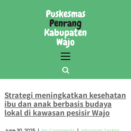
Skip
to
Puskesmas
content
Penrang
Kabupaten
Wajo
Day:
June 30, 2025
Strategi meningkatkan kesehatan
ibu dan anak berbasis budaya
lokal di kawasan pesisir Wajo
June 30, 2025
|
No Comments
|
Informasi Terkini