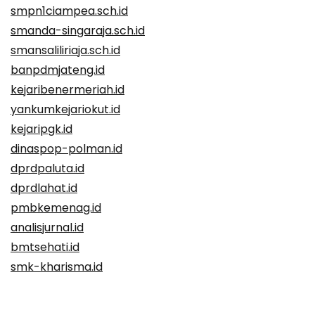
smpn1ciampea.sch.id
smanda-singaraja.sch.id
smansaliliriaja.sch.id
banpdmjateng.id
kejaribenermeriah.id
yankumkejariokut.id
kejaripgk.id
dinaspop-polman.id
dprdpaluta.id
dprdlahat.id
pmbkemenag.id
analisjurnal.id
bmtsehati.id
smk-kharisma.id