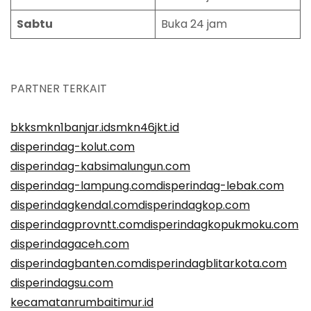
Sabtu
Buka 24 jam
PARTNER TERKAIT
bkksmkn1banjar.id
smkn46jkt.id
disperindag-kolut.com
disperindag-kabsimalungun.com
disperindag-lampung.com
disperindag-lebak.com
disperindagkendal.com
disperindagkop.com
disperindagprovntt.com
disperindagkopukmoku.com
disperindagaceh.com
disperindagbanten.com
disperindagblitarkota.com
disperindagsu.com
kecamatanrumbaitimur.id