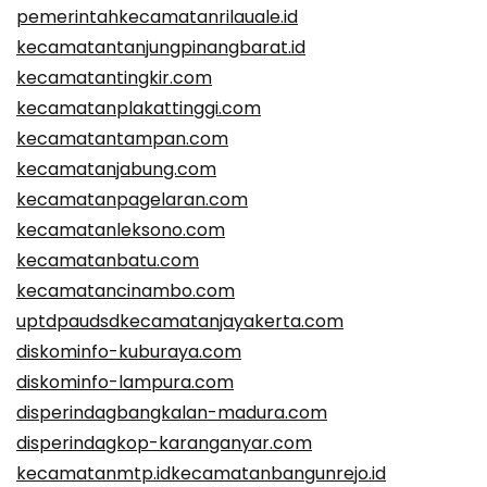
pemerintahkecamatanrilauale.id
kecamatantanjungpinangbarat.id
kecamatantingkir.com
kecamatanplakattinggi.com
kecamatantampan.com
kecamatanjabung.com
kecamatanpagelaran.com
kecamatanleksono.com
kecamatanbatu.com
kecamatancinambo.com
uptdpaudsdkecamatanjayakerta.com
diskominfo-kuburaya.com
diskominfo-lampura.com
disperindagbangkalan-madura.com
disperindagkop-karanganyar.com
kecamatanmtp.id
kecamatanbangunrejo.id