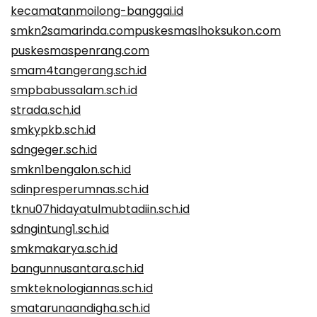
kecamatanmoilong-banggai.id
smkn2samarinda.com
puskesmaslhoksukon.com
puskesmaspenrang.com
smam4tangerang.sch.id
smpbabussalam.sch.id
strada.sch.id
smkypkb.sch.id
sdngeger.sch.id
smkn1bengalon.sch.id
sdinpresperumnas.sch.id
tknu07hidayatulmubtadiin.sch.id
sdngintung1.sch.id
smkmakarya.sch.id
bangunnusantara.sch.id
smkteknologiannas.sch.id
smatarunaandigha.sch.id