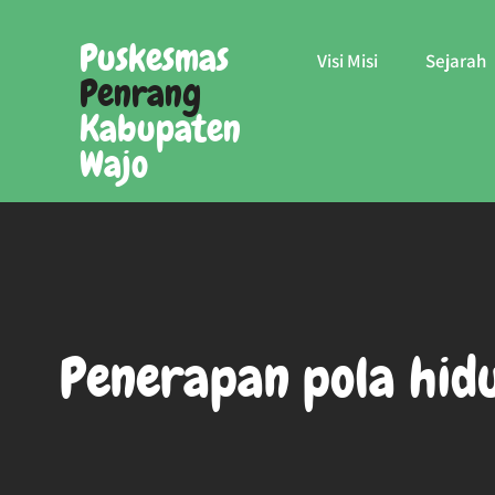
Skip
to
Puskesmas
Visi Misi
Sejarah
content
Penrang
Kabupaten
Wajo
Penerapan pola hidu