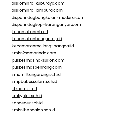
diskominfo-kuburaya.com
diskominfo-lampura.com
disperindagbangkalan-madura.com
disperindagkop-karanganyar.com
kecamatanmtp.id
kecamatanbangunrejo.id
kecamatanmoilong-banggai.id
smkn2samarinda.com
puskesmaslhoksukon.com
puskesmaspenrang.com
smam4tangerang.sch.id
smpbabussalam.sch.id
strada.sch.id
smkypkb.sch.id
sdngeger.sch.id
smkn1bengalon.sch.id