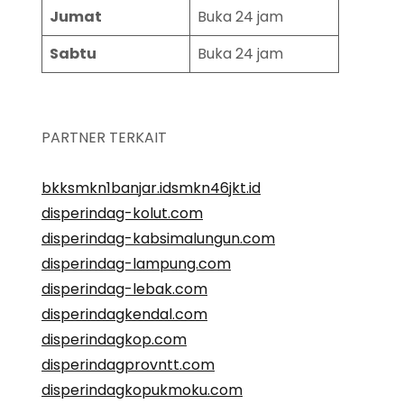
Jumat
Buka 24 jam
Sabtu
Buka 24 jam
PARTNER TERKAIT
bkksmkn1banjar.id
smkn46jkt.id
disperindag-kolut.com
disperindag-kabsimalungun.com
disperindag-lampung.com
disperindag-lebak.com
disperindagkendal.com
disperindagkop.com
disperindagprovntt.com
disperindagkopukmoku.com