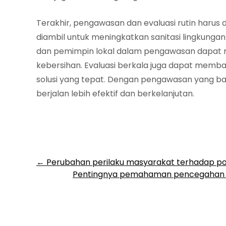
Terakhir, pengawasan dan evaluasi rutin haru
diambil untuk meningkatkan sanitasi lingkunga
dan pemimpin lokal dalam pengawasan dapat 
kebersihan. Evaluasi berkala juga dapat mem
solusi yang tepat. Dengan pengawasan yang bai
berjalan lebih efektif dan berkelanjutan.
Post
←
Perubahan perilaku masyarakat terhadap po
Pentingnya pemahaman pencegahan s
navigation