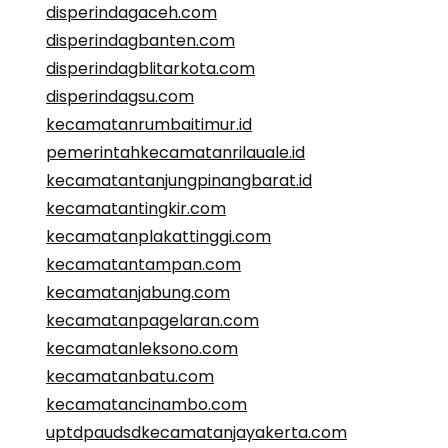
disperindagaceh.com
disperindagbanten.com
disperindagblitarkota.com
disperindagsu.com
kecamatanrumbaitimur.id
pemerintahkecamatanrilauale.id
kecamatantanjungpinangbarat.id
kecamatantingkir.com
kecamatanplakattinggi.com
kecamatantampan.com
kecamatanjabung.com
kecamatanpagelaran.com
kecamatanleksono.com
kecamatanbatu.com
kecamatancinambo.com
uptdpaudsdkecamatanjayakerta.com