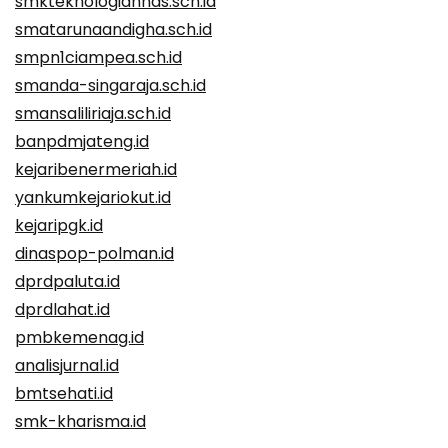
smkteknologiannas.sch.id
smatarunaandigha.sch.id
smpn1ciampea.sch.id
smanda-singaraja.sch.id
smansaliliriaja.sch.id
banpdmjateng.id
kejaribenermeriah.id
yankumkejariokut.id
kejaripgk.id
dinaspop-polman.id
dprdpaluta.id
dprdlahat.id
pmbkemenag.id
analisjurnal.id
bmtsehati.id
smk-kharisma.id