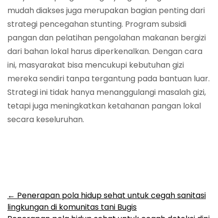
mudah diakses juga merupakan bagian penting dari
strategi pencegahan stunting. Program subsidi
pangan dan pelatihan pengolahan makanan bergizi
dari bahan lokal harus diperkenalkan. Dengan cara
ini, masyarakat bisa mencukupi kebutuhan gizi
mereka sendiri tanpa tergantung pada bantuan luar.
Strategi ini tidak hanya menanggulangi masalah gizi,
tetapi juga meningkatkan ketahanan pangan lokal
secara keseluruhan.
Post
←
Penerapan pola hidup sehat untuk cegah sanitasi
lingkungan di komunitas tani Bugis
navigation