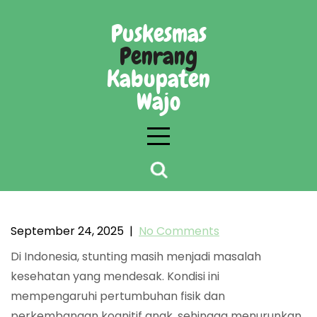
Skip
to
Puskesmas
content
Penrang
Kabupaten
Wajo
Pentingnya pemahaman pencegahan stunting
dalam konteks adat istiadat Gampong
September 24, 2025
|
No Comments
Penrang
Di Indonesia, stunting masih menjadi masalah
kesehatan yang mendesak. Kondisi ini
mempengaruhi pertumbuhan fisik dan
perkembangan kognitif anak, sehingga menurunkan