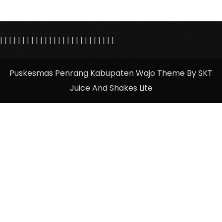
|
|
|
|
|
|
|
|
|
|
|
|
|
| |
|
|
|
|
|
|
|
|
|
|
|
Puskesmas Penrang Kabupaten Wajo Theme By SKT
Juice And Shakes Lite