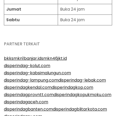
Jumat
Buka 24 jam
Sabtu
Buka 24 jam
PARTNER TERKAIT
bkksmkn1banjar.id
smkn46jkt.id
disperindag-kolut.com
disperindag-kabsimalungun.com
disperindag-lampung.com
disperindag-lebak.com
disperindagkendal.com
disperindagkop.com
disperindagprovntt.com
disperindagkopukmoku.com
disperindagaceh.com
disperindagbanten.com
disperindagblitarkota.com