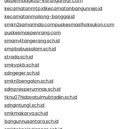
disperindagkop-karanganyar.com
kecamatanmtp.id
kecamatanbangunrejo.id
kecamatanmoilong-banggai.id
smkn2samarinda.com
puskesmaslhoksukon.com
puskesmaspenrang.com
smam4tangerang.sch.id
smpbabussalam.sch.id
strada.sch.id
smkypkb.sch.id
sdngeger.sch.id
smkn1bengalon.sch.id
sdinpresperumnas.sch.id
tknu07hidayatulmubtadiin.sch.id
sdngintung1.sch.id
smkmakarya.sch.id
bangunnusantara.sch.id