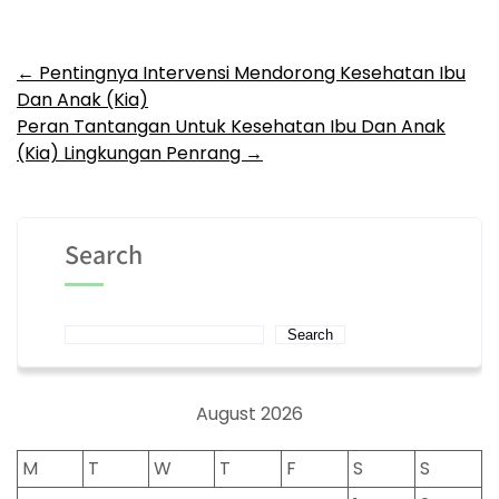
Post
←
Pentingnya Intervensi Mendorong Kesehatan Ibu
Dan Anak (Kia)
navigation
Peran Tantangan Untuk Kesehatan Ibu Dan Anak
(Kia) Lingkungan Penrang
→
Search
Search
August 2026
M
T
W
T
F
S
S