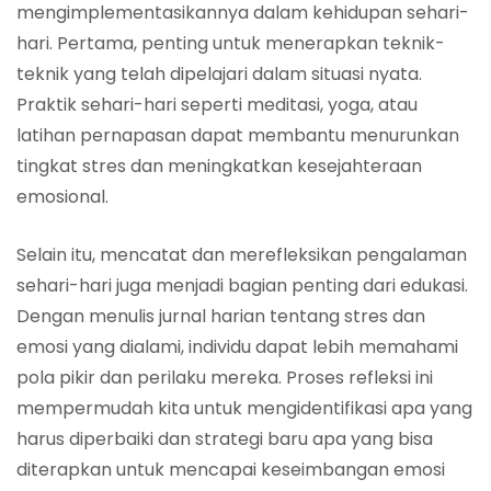
mengimplementasikannya dalam kehidupan sehari-
hari. Pertama, penting untuk menerapkan teknik-
teknik yang telah dipelajari dalam situasi nyata.
Praktik sehari-hari seperti meditasi, yoga, atau
latihan pernapasan dapat membantu menurunkan
tingkat stres dan meningkatkan kesejahteraan
emosional.
Selain itu, mencatat dan merefleksikan pengalaman
sehari-hari juga menjadi bagian penting dari edukasi.
Dengan menulis jurnal harian tentang stres dan
emosi yang dialami, individu dapat lebih memahami
pola pikir dan perilaku mereka. Proses refleksi ini
mempermudah kita untuk mengidentifikasi apa yang
harus diperbaiki dan strategi baru apa yang bisa
diterapkan untuk mencapai keseimbangan emosi