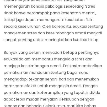
memengaruhi kondisi psikologis seseorang. Stres
tidak hanya berdampak pada kesehatan mental,
tetapi juga dapat memengaruhi kesehatan fisik
secara keseluruhan. Oleh karena itu, edukasi tentang
manajemen stres dan keseimbangan emosi menjadi
sangat penting untuk meningkatkan kualitas hidup.
Banyak yang belum menyadari betapa pentingnya
edukasi dalam membantu mengelola stres dan
menjaga keseimbangan emosi. Edukasi memberikan
pemahaman mendalam tentang bagaimana
menghadapi tekanan sehari-hari dan menemukan
cara-cara efektif untuk mengelola emosi. Dengan
pemahaman dan keterampilan yang tepat, individu
dapat lebih mudah menjalani kehidupan dengan
tenang dan bahagia. Selanjutnya, mari kita bahas