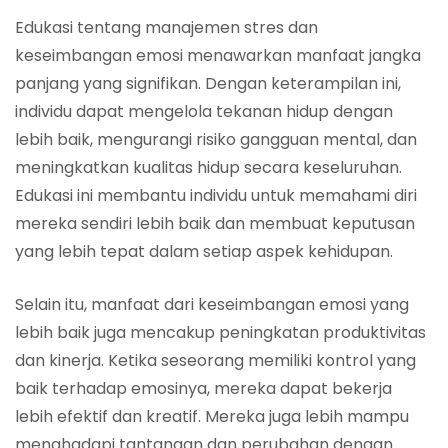
Edukasi tentang manajemen stres dan
keseimbangan emosi menawarkan manfaat jangka
panjang yang signifikan. Dengan keterampilan ini,
individu dapat mengelola tekanan hidup dengan
lebih baik, mengurangi risiko gangguan mental, dan
meningkatkan kualitas hidup secara keseluruhan.
Edukasi ini membantu individu untuk memahami diri
mereka sendiri lebih baik dan membuat keputusan
yang lebih tepat dalam setiap aspek kehidupan.
Selain itu, manfaat dari keseimbangan emosi yang
lebih baik juga mencakup peningkatan produktivitas
dan kinerja. Ketika seseorang memiliki kontrol yang
baik terhadap emosinya, mereka dapat bekerja
lebih efektif dan kreatif. Mereka juga lebih mampu
menghadapi tantangan dan perubahan dengan