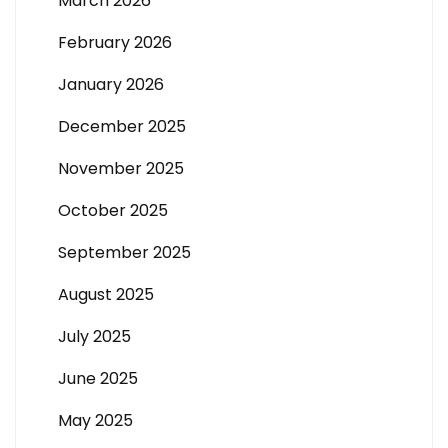
March 2026
February 2026
January 2026
December 2025
November 2025
October 2025
September 2025
August 2025
July 2025
June 2025
May 2025