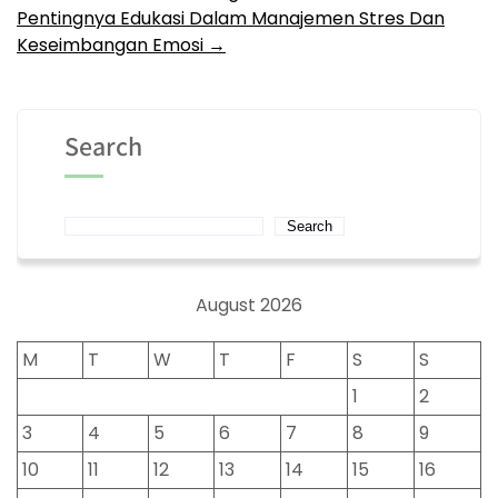
navigation
Pentingnya Edukasi Dalam Manajemen Stres Dan
Keseimbangan Emosi
→
Search
Search
August 2026
M
T
W
T
F
S
S
1
2
3
4
5
6
7
8
9
10
11
12
13
14
15
16