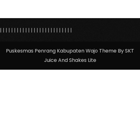
|
|
|
|
|
|
|
|
|
|
|
|
|
| |
|
|
|
|
|
|
|
|
|
|
|
Puskesmas Penrang Kabupaten Wajo Theme By SKT
Juice And Shakes Lite