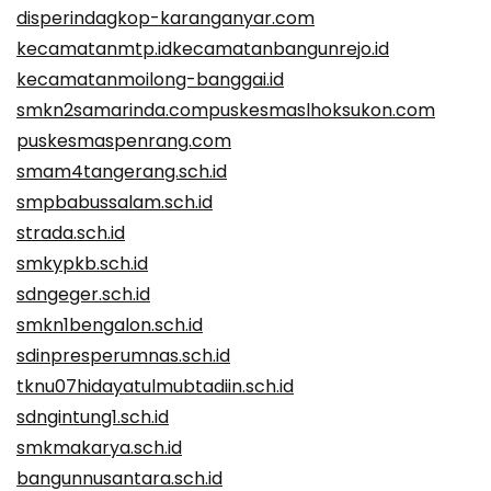
disperindagkop-karanganyar.com
kecamatanmtp.id
kecamatanbangunrejo.id
kecamatanmoilong-banggai.id
smkn2samarinda.com
puskesmaslhoksukon.com
puskesmaspenrang.com
smam4tangerang.sch.id
smpbabussalam.sch.id
strada.sch.id
smkypkb.sch.id
sdngeger.sch.id
smkn1bengalon.sch.id
sdinpresperumnas.sch.id
tknu07hidayatulmubtadiin.sch.id
sdngintung1.sch.id
smkmakarya.sch.id
bangunnusantara.sch.id