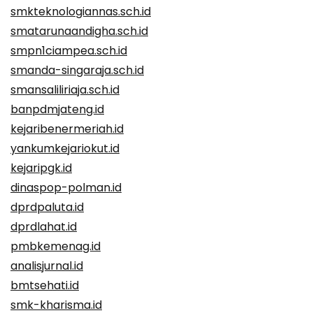
smkteknologiannas.sch.id
smatarunaandigha.sch.id
smpn1ciampea.sch.id
smanda-singaraja.sch.id
smansaliliriaja.sch.id
banpdmjateng.id
kejaribenermeriah.id
yankumkejariokut.id
kejaripgk.id
dinaspop-polman.id
dprdpaluta.id
dprdlahat.id
pmbkemenag.id
analisjurnal.id
bmtsehati.id
smk-kharisma.id