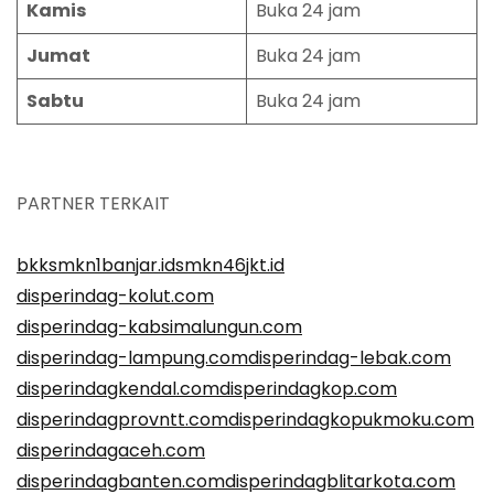
Kamis
Buka 24 jam
Jumat
Buka 24 jam
Sabtu
Buka 24 jam
PARTNER TERKAIT
bkksmkn1banjar.id
smkn46jkt.id
disperindag-kolut.com
disperindag-kabsimalungun.com
disperindag-lampung.com
disperindag-lebak.com
disperindagkendal.com
disperindagkop.com
disperindagprovntt.com
disperindagkopukmoku.com
disperindagaceh.com
disperindagbanten.com
disperindagblitarkota.com