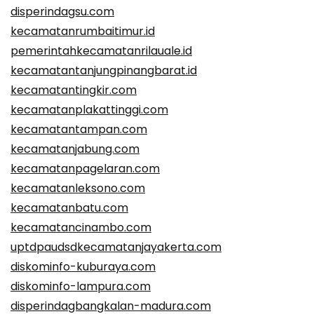
disperindagsu.com
kecamatanrumbaitimur.id
pemerintahkecamatanrilauale.id
kecamatantanjungpinangbarat.id
kecamatantingkir.com
kecamatanplakattinggi.com
kecamatantampan.com
kecamatanjabung.com
kecamatanpagelaran.com
kecamatanleksono.com
kecamatanbatu.com
kecamatancinambo.com
uptdpaudsdkecamatanjayakerta.com
diskominfo-kuburaya.com
diskominfo-lampura.com
disperindagbangkalan-madura.com