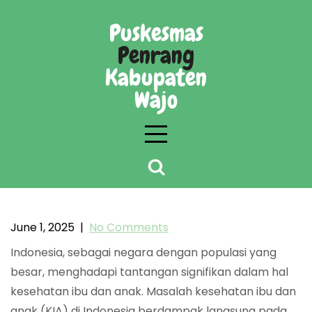
Skip
to
Puskesmas
content
Penrang
Kabupaten
Wajo
Pentingnya Intervensi Mendorong Kesehatan
Ibu Dan Anak (Kia)
June 1, 2025
|
No Comments
Indonesia, sebagai negara dengan populasi yang
besar, menghadapi tantangan signifikan dalam hal
kesehatan ibu dan anak. Masalah kesehatan ibu dan
anak (KIA) di Indonesia berdampak langsung pada